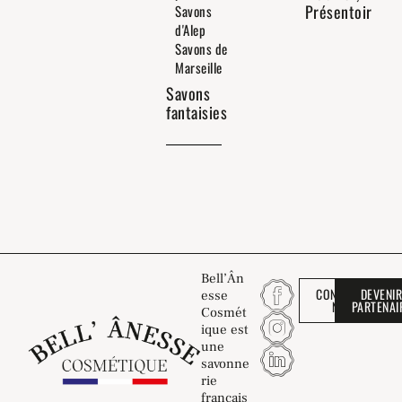
Présentoir
Savons
d'Alep
Savons de
Marseille
Savons
fantaisies
Bell’Ân
CONTACTEZ-
DEVENI
esse
NOUS
PARTENAI
Cosmét
ique est
une
savonne
rie
français