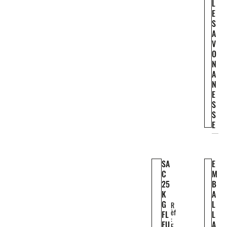
L
E
S
A
V
O
N
A
N
E
S
S
E
SA
E
C
M
25
B
K
A
G
L
R
èf
FL
L
:
EU
A
E