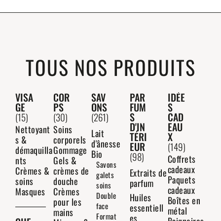
TOUS NOS PRODUITS
VISA
COR
SAV
PAR
IDÉE
GE
PS
ONS
FUM
S
S
CAD
(15)
(30)
(261)
D'IN
EAU
Nettoyant
Soins
Lait
TÉRI
X
s &
corporels
d'ânesse
EUR
(149)
démaquilla
Gommage
Bio
(98)
Coffrets
nts
Gels &
Savons
cadeaux
Crèmes &
crèmes de
Extraits de
galets
Paquets
soins
douche
parfum
soins
cadeaux
Masques
Crèmes
Double
Huiles
Boîtes en
pour les
face
essentiell
métal
mains
Format
es