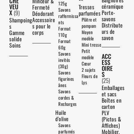
CHE
Baignoires
Minceur &
125g
VEU
céramique
Tresses
Fermeté
Savons
X
(9)
Porte-
parfumées
Déodorant
raffermissa
savons
Accessoire
Shampoing
Plâtre et
nts
Distribute
s pour le
s
pompom
Format
urs de
corps
Gamme
Moyen
110g
savon
solide
modèle
Format
Soins
Mini tresse
60g
Petit
Savons
ACC
modèle
invités
ESS
Cœur
(30g)
OIRE
2 sujets
Savons
S
Fleurs de
figurines
(25)
Lys
ânes
Emballages
Savons
et sacs
cordes &
Boîtes en
Recharges
carton
Huile
PLV
d'olive
(Pictos &
Affiches)
Savons
Mobilier,
parfumés