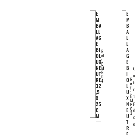
E
E
M
M
BA
B
LL
A
AG
L
E
L
BI
A
R
OL
èf
G
:
UX
E
E
NE
B
M
B
UT
I
0
R
RE
O
4
è
32
L
f
,5
U
:
E
X
X
M
25
N
B
0
C
E
3
M
U
T
R
E