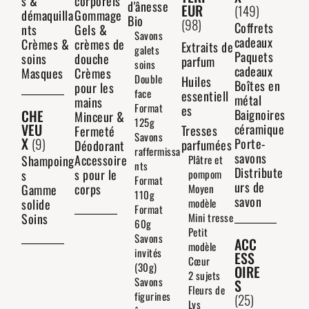
s &
corporels
d'ânesse
EUR
(149)
démaquilla
Gommage
Bio
(98)
Coffrets
nts
Gels &
Savons
cadeaux
Crèmes &
crèmes de
Extraits de
galets
Paquets
soins
douche
parfum
soins
cadeaux
Masques
Crèmes
Double
Huiles
Boîtes en
pour les
face
essentiell
métal
mains
Format
es
CHE
Baignoires
Minceur &
125g
VEU
céramique
Tresses
Fermeté
Savons
X
(9)
Porte-
parfumées
Déodorant
raffermissa
savons
Accessoire
Shampoing
Plâtre et
nts
Distribute
s pour le
s
pompom
Format
urs de
corps
Gamme
Moyen
110g
savon
solide
modèle
Format
Soins
Mini tresse
60g
Petit
Savons
ACC
modèle
invités
ESS
Cœur
(30g)
OIRE
2 sujets
Savons
S
Fleurs de
figurines
(25)
Lys