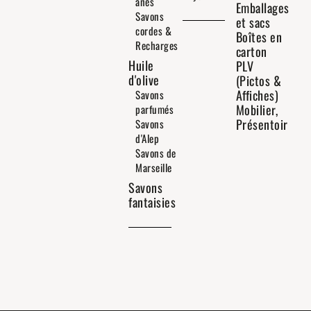
ânes
Emballages
Savons
et sacs
cordes &
Boîtes en
Recharges
carton
Huile
PLV
d'olive
(Pictos &
Affiches)
Savons
Mobilier,
parfumés
Présentoir
Savons
d'Alep
Savons de
Marseille
Savons
fantaisies