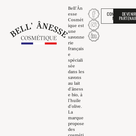
Bell’Ân
CONTACTEZ-
DEVENI
esse
NOUS
PARTENAI
Cosmét
ique est
une
savonne
rie
français
e
spéciali
sée
dans les
savons
au lait
d’âness
e bio, à
l’huile
d’olive.
La
marque
propose
des
cosméti