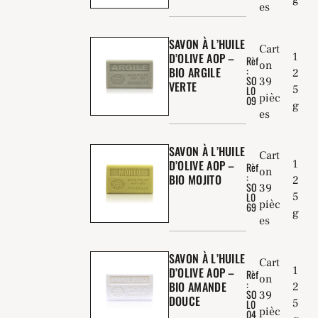
es
SAVON À L’HUILE
Cart
1
D’OLIVE AOP –
Rèf
on
:
BIO ARGILE
2
SO
39
VERTE
5
L0
pièc
09
g
es
SAVON À L’HUILE
Cart
1
D’OLIVE AOP –
Rèf
on
:
BIO MOJITO
2
SO
39
5
L0
pièc
69
g
es
SAVON À L’HUILE
Cart
1
D’OLIVE AOP –
Rèf
on
:
BIO AMANDE
2
SO
39
DOUCE
5
L0
pièc
04