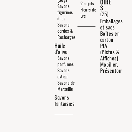
OIRE
2 sujets
Savons
S
Fleurs de
figurines
(25)
Lys
ânes
Emballages
Savons
et sacs
cordes &
Boîtes en
Recharges
carton
Huile
PLV
d'olive
(Pictos &
Affiches)
Savons
Mobilier,
parfumés
Présentoir
Savons
d'Alep
Savons de
Marseille
Savons
fantaisies