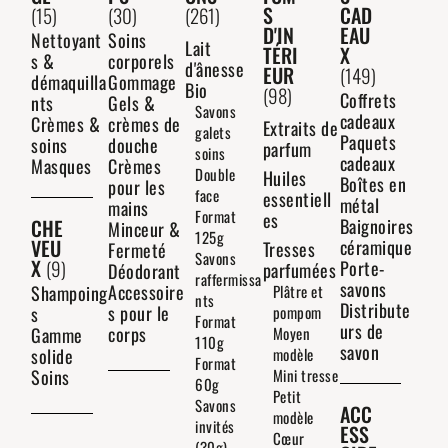
S
CAD
(15)
(30)
(261)
D'IN
EAU
Nettoyant
Soins
Lait
TÉRI
X
s &
corporels
d'ânesse
EUR
(149)
démaquilla
Gommage
Bio
(98)
Coffrets
nts
Gels &
Savons
cadeaux
Crèmes &
crèmes de
Extraits de
galets
Paquets
soins
douche
parfum
soins
cadeaux
Masques
Crèmes
Double
Huiles
Boîtes en
pour les
face
essentiell
métal
mains
Format
es
CHE
Baignoires
Minceur &
125g
VEU
céramique
Tresses
Fermeté
Savons
X
(9)
Porte-
parfumées
Déodorant
raffermissa
savons
Accessoire
Shampoing
Plâtre et
nts
Distribute
s pour le
s
pompom
Format
urs de
corps
Gamme
Moyen
110g
savon
solide
modèle
Format
Soins
Mini tresse
60g
Petit
Savons
ACC
modèle
invités
ESS
Cœur
(30g)