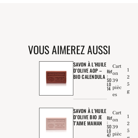
VOUS AIMEREZ AUSSI
SAVON À L’HUILE
Cart
1
D’OLIVE AOP –
Rèf
on
:
BIO CALENDULA
2
SO
39
5
L0
pièc
14
g
es
SAVON À L’HUILE
Cart
1
D’OLIVE BIO JE
Rèf
on
:
T’AIME MAMAN
2
SO
39
5
L0
pièc
47
g