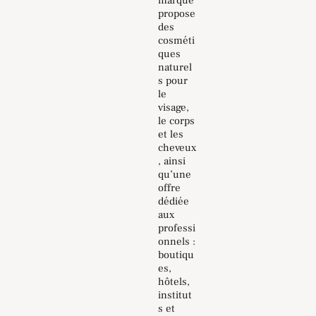
marque
propose
des
cosméti
ques
naturel
s pour
le
visage,
le corps
et les
cheveux
, ainsi
qu’une
offre
dédiée
aux
professi
onnels :
boutiqu
es,
hôtels,
institut
s et