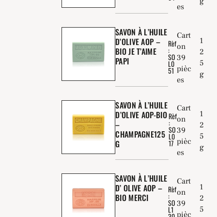
g
es
SAVON À L’HUILE
Cart
1
D’OLIVE AOP –
Rèf
on
:
BIO JE T’AIME
2
SO
39
PAPI
5
L0
pièc
51
g
es
SAVON À L’HUILE
Cart
1
D’OLIVE AOP-BIO
Rèf
on
:
–
2
SO
39
CHAMPAGNE125
5
L0
pièc
G
17
g
es
SAVON À L’HUILE
Cart
1
D’ OLIVE AOP –
Rèf
on
:
BIO MERCI
2
SO
39
5
L1
pièc
30