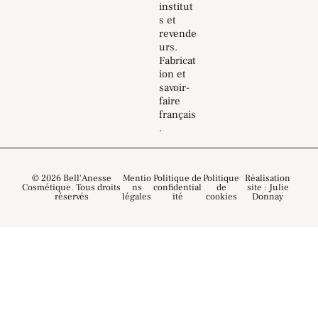
institut
s et
revende
urs.
Fabricat
ion et
savoir-
faire
français
.
© 2026 Bell'Anesse
Mentio
Politique de
Politique
Réalisation
Cosmétique. Tous droits
ns
confidential
de
site : Julie
réservés
légales
ité
cookies
Donnay