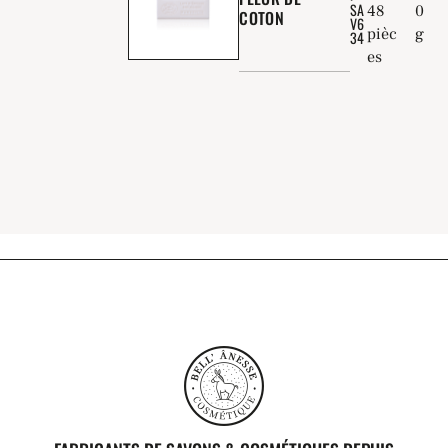
SA
48
0
COTON
V6
pièc
g
34
es