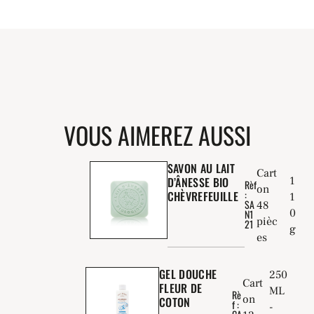
VOUS AIMEREZ AUSSI
SAVON AU LAIT
Cart
D’ÂNESSE BIO
1
Rèf
on
:
CHÈVREFEUILLE
1
SA
48
0
N1
pièc
21
g
es
GEL DOUCHE
250
Cart
FLEUR DE
ML
Rè
on
COTON
f :
-