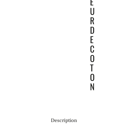
E
U
R
D
E
C
O
T
O
N
Description