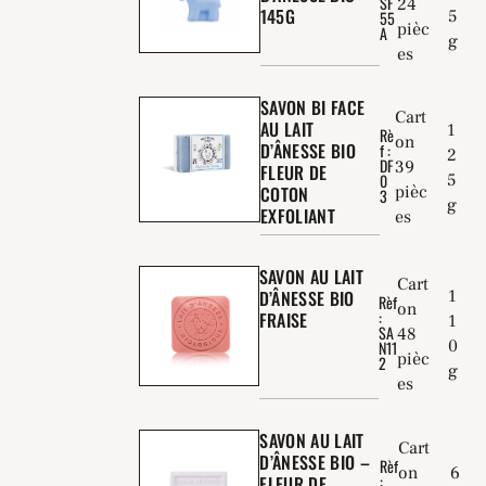
SF
24
145G
5
55
pièc
A
g
es
SAVON BI FACE
Cart
AU LAIT
1
Rè
on
D’ÂNESSE BIO
f :
2
DF
39
FLEUR DE
5
0
COTON
pièc
3
g
EXFOLIANT
es
SAVON AU LAIT
Cart
D’ÂNESSE BIO
1
Rèf
on
:
FRAISE
1
SA
48
0
N11
pièc
2
g
es
SAVON AU LAIT
Cart
D’ÂNESSE BIO –
Rèf
on
6
:
FLEUR DE