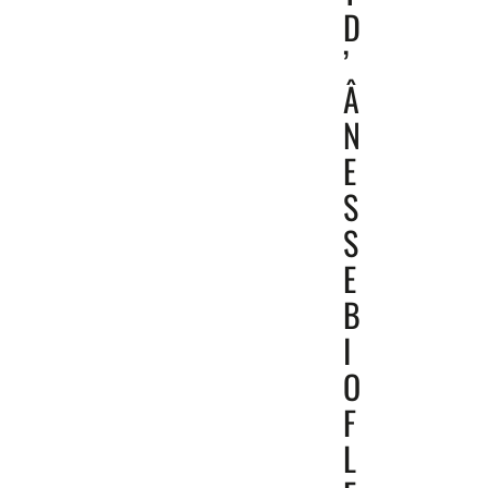
D
’
Â
N
E
S
S
E
B
I
O
F
L