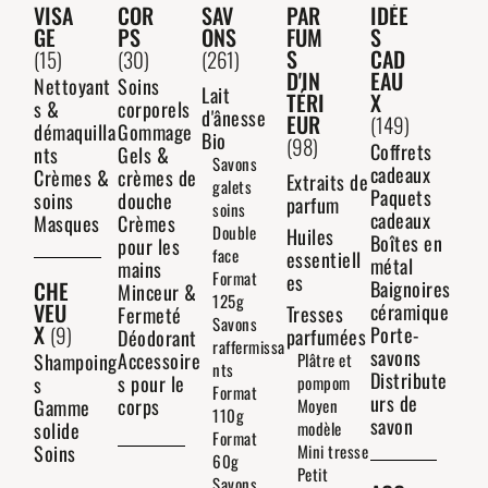
VISA
COR
SAV
PAR
IDÉE
GE
PS
ONS
FUM
S
S
CAD
(15)
(30)
(261)
D'IN
EAU
Nettoyant
Soins
Lait
TÉRI
X
s &
corporels
d'ânesse
EUR
(149)
démaquilla
Gommage
Bio
(98)
Coffrets
nts
Gels &
Savons
cadeaux
Crèmes &
crèmes de
Extraits de
galets
Paquets
soins
douche
parfum
soins
cadeaux
Masques
Crèmes
Double
Huiles
Boîtes en
pour les
face
essentiell
métal
mains
Format
es
CHE
Baignoires
Minceur &
125g
VEU
céramique
Tresses
Fermeté
Savons
X
(9)
Porte-
parfumées
Déodorant
raffermissa
savons
Accessoire
Shampoing
Plâtre et
nts
Distribute
s pour le
s
pompom
Format
urs de
corps
Gamme
Moyen
110g
savon
solide
modèle
Format
Soins
Mini tresse
60g
Petit
Savons