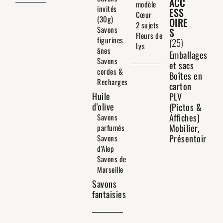
ACC
modèle
invités
ESS
Cœur
(30g)
OIRE
2 sujets
Savons
S
Fleurs de
figurines
(25)
Lys
ânes
Emballages
Savons
et sacs
cordes &
Boîtes en
Recharges
carton
Huile
PLV
d'olive
(Pictos &
Affiches)
Savons
Mobilier,
parfumés
Présentoir
Savons
d'Alep
Savons de
Marseille
Savons
fantaisies