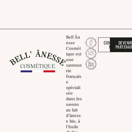
Bell’Ân
CONTACTEZ-
DEVENI
esse
NOUS
PARTENAI
Cosmét
ique est
une
savonne
rie
français
e
spéciali
sée
dans les
savons
au lait
d’âness
e bio, à
l’huile