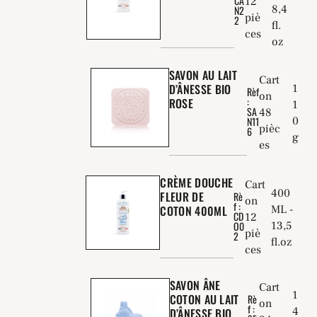
CA
12
8,4
N2
piè
2
fl.
ces
oz
SAVON AU LAIT
Cart
D’ÂNESSE BIO
1
Rèf
on
:
ROSE
1
SA
48
0
N11
pièc
6
g
es
CRÈME DOUCHE
Cart
400
FLEUR DE
Rè
on
f :
COTON 400ML
ML -
CD
12
13,5
O0
piè
2
fl.oz
ces
SAVON ÂNE
Cart
1
COTON AU LAIT
Rè
on
f :
4
D’ÂNESSE BIO